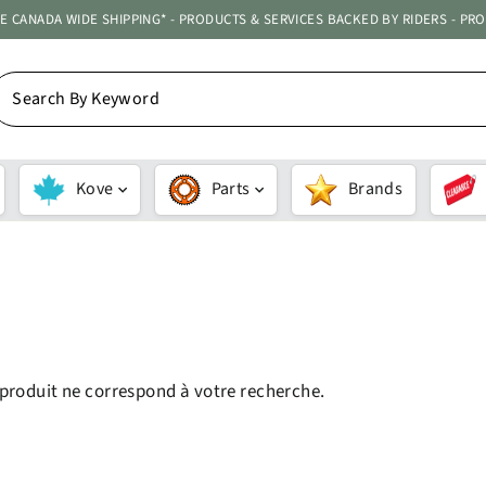
ATE CANADA WIDE SHIPPING* - PRODUCTS & SERVICES BACKED BY RIDERS - PR
EARCH
Y
EYWORD
Kove
Parts
Brands
APPLIQUER
produit ne correspond à votre recherche.