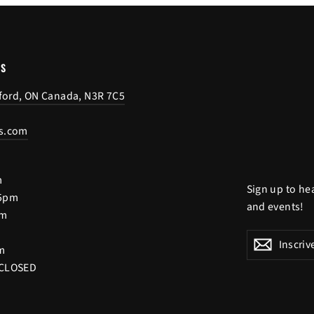
US
tford, ON Canada, N3R 7C5
s.com
m
Sign up to he
 5pm
and events!
pm
Inscrivez-
S'inscrire
S'inscri
m
vous
 CLOSED
à
notre
infolettre