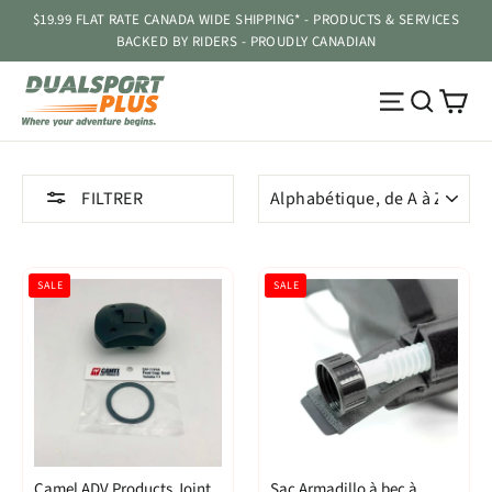
Passer
$19.99 FLAT RATE CANADA WIDE SHIPPING* - PRODUCTS & SERVICES
au
BACKED BY RIDERS - PROUDLY CANADIAN
contenu
Pa
Navigatio
Reche
APPLIQUER
FILTRER
SALE
SALE
Camel ADV Products Joint
Sac Armadillo à bec à