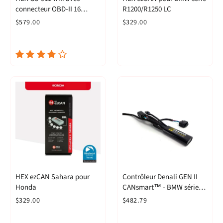
connecteur OBD-II 16
R1200/R1250 LC
broches (Passionné)
$579.00
$329.00
HEX ezCAN Sahara pour
Contrôleur Denali GEN II
Honda
CANsmart™ - BMW séries
R1200LC et R1250
$329.00
$482.79