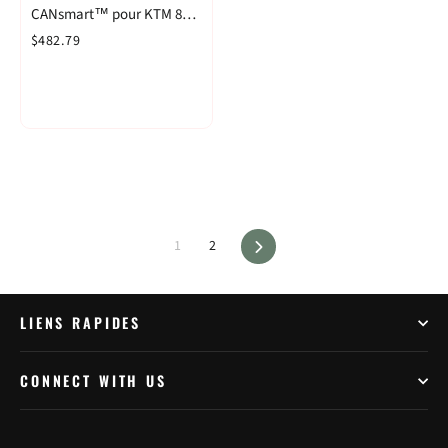
CANsmart™ pour KTM 890
'21- et 1290 Adventure '21-
$482.79
Suivant
1
2
LIENS RAPIDES
CONNECT WITH US