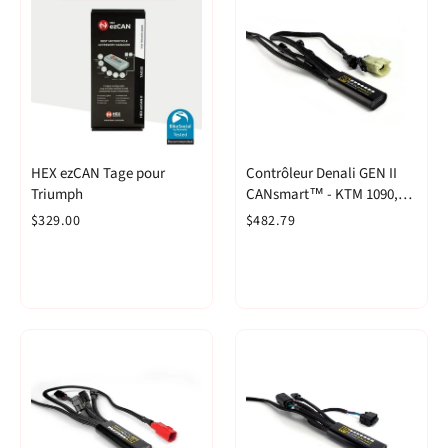
HEX ezCAN Tage pour
Contrôleur Denali GEN II
Triumph
CANsmart™ - KTM 1090,
1190, 1290 et 790 Adventure
$329.00
$482.79