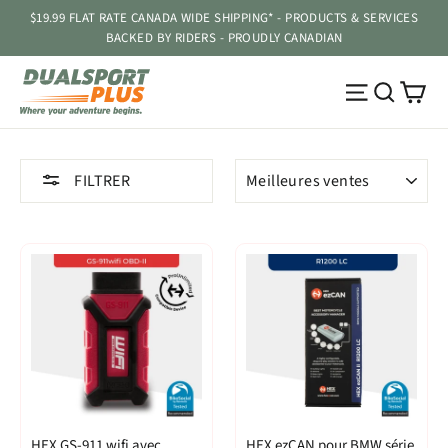
Passer
$19.99 FLAT RATE CANADA WIDE SHIPPING* - PRODUCTS & SERVICES
au
BACKED BY RIDERS - PROUDLY CANADIAN
contenu
Pa
Navigatio
Reche
APPLIQUER
FILTRER
HEX GS-911 wifi avec
HEX ezCAN pour BMW série