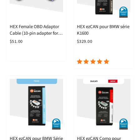
HEX Female OBD Adaptor
HEX ezCAN pour BMW série
Cable (10-pin adapter for
K1600
OBD-II GS-911)
$51.00
$329.00
HEX ezCAN pour BMW Série
HEX ezCAN Como pour