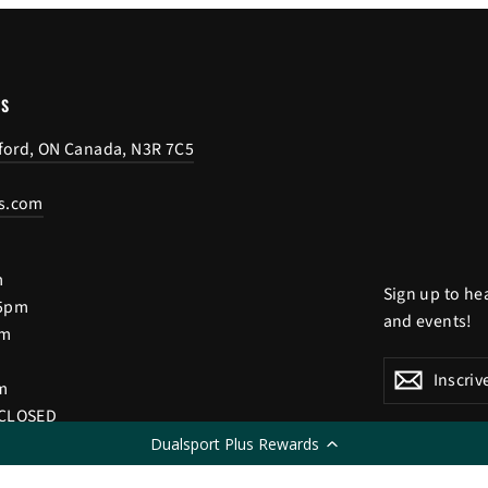
US
tford, ON Canada, N3R 7C5
s.com
m
Sign up to he
 5pm
and events!
pm
Inscrivez-
S'inscrire
S'inscri
m
vous
 CLOSED
à
notre
Dualsport Plus Rewards
infolettre