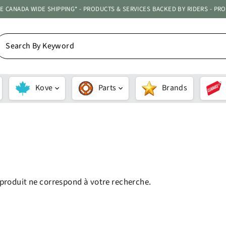
ATE CANADA WIDE SHIPPING* - PRODUCTS & SERVICES BACKED BY RIDERS - PR
EARCH
Y
EYWORD
Kove
Parts
Brands
APPLIQUER
produit ne correspond à votre recherche.